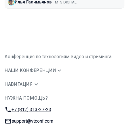
Илья Галимьянов
MTS DIGITAL
Конференция по технологиям видео и стриминга
НАШИ КОНФЕРЕНЦИИ
НАВИГАЦИЯ
НУЖНА ПОМОЩЬ?
JUG Ru Group
Телефон:
+7 (812) 313-27-23
E-mail:
support@vtconf.com