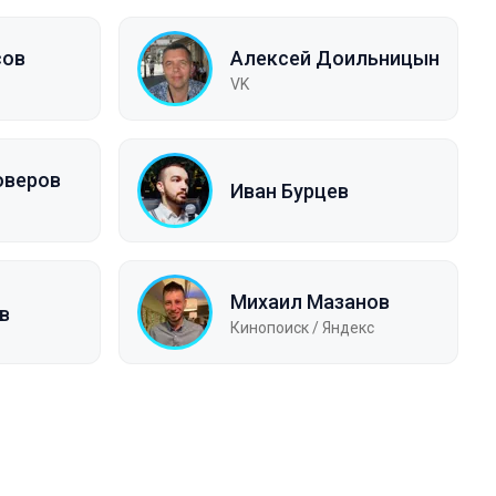
сов
Алексей Доильницын
VK
оверов
Иван Бурцев
Михаил Мазанов
в
Кинопоиск / Яндекс