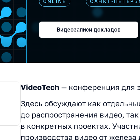
ONLINE
САНКТ-ПЕТЕРБ
Видеозаписи докладов
VideoTech
— конференция для э
О конференции
Здесь обсуждают как отдельные
до распространения видео, та
в конкретных проектах. Участ
производства видео от железа