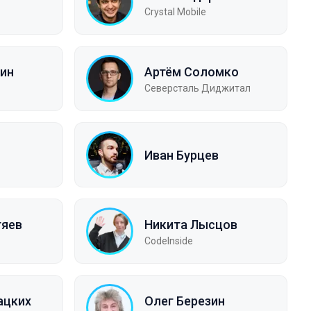
Crystal Mobile
ин
Артём Соломко
Северсталь Диджитал
Иван Бурцев
тяев
Никита Лысцов
CodeInside
ацких
Олег Березин