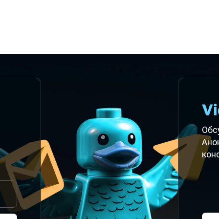
Vi
Обс
Ано
кон