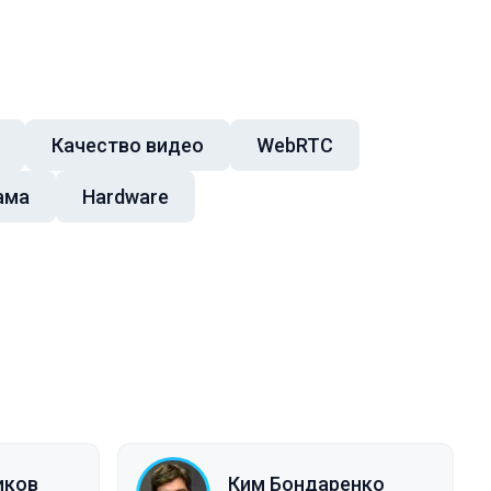
Качество видео
WebRTC
ама
Hardware
иков
Ким Бондаренко