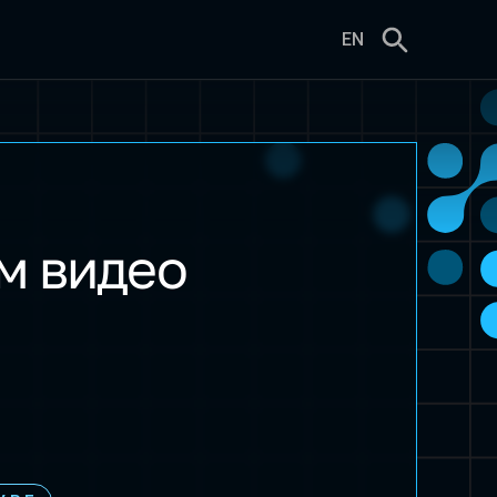
EN
м видео