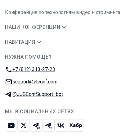
Конференция по технологиям видео и стриминга
НАШИ КОНФЕРЕНЦИИ
НАВИГАЦИЯ
НУЖНА ПОМОЩЬ?
JUG Ru Group
Телефон:
+7 (812) 313-27-23
E-mail:
support@vtconf.com
Телеграм:
@JUGConfSupport_bot
МЫ В СОЦИАЛЬНЫХ СЕТЯХ
Ютуб
Икс
Телеграм-чат
Телеграм-канал
ВКонтакте
Хабр