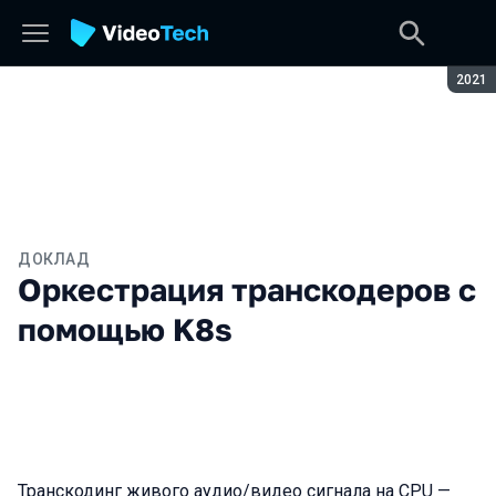
Сезон
2021
ДОКЛАД
Оркестрация транскодеров с
помощью K8s
Транскодинг живого аудио/видео сигнала на CPU —