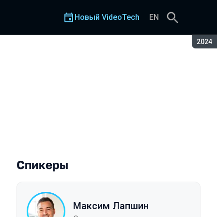
Новый VideoTech
EN
Сезон
2024
Спикеры
Максим Лапшин