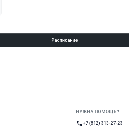
Расписание
НУЖНА ПОМОЩЬ?
JUG Ru Group
Телефон:
+7 (812) 313-27-23