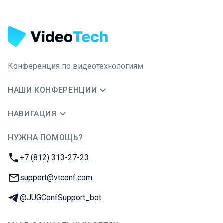
Конференция по видеотехнологиям
НАШИ КОНФЕРЕНЦИИ
НАВИГАЦИЯ
НУЖНА ПОМОЩЬ?
JUG Ru Group
Телефон:
+7 (812) 313-27-23
E-mail:
support@vtconf.com
Телеграм:
@JUGConfSupport_bot