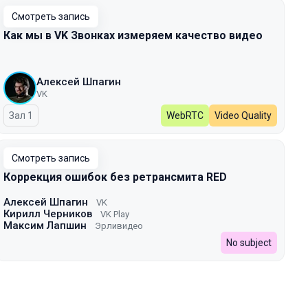
Смотреть запись
Как мы в VK Звонках измеряем качество видео
Алексей Шпагин
VK
Зал 1
WebRTC
Video Quality
Смотреть запись
Коррекция ошибок без ретрансмита RED
Алексей Шпагин
VK
Кирилл Черников
VK Play
Максим Лапшин
Эрливидео
No subject