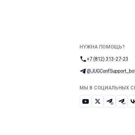
НУЖНА ПОМОЩЬ?
JUG Ru Group
Телефон:
+7 (812) 313-27-23
Телеграм:
@JUGConfSupport_bo
МЫ В СОЦИАЛЬНЫХ С
Ютуб
Икс
Телеграм-
Телег