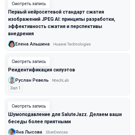
Смотреть запись
Первый нейросетевой стандарт сжатия
изображений JPEG AI: принципы разработки,
эффективность сжатия и перспективы
внедрения
Елена Альшина
Huawei Technologies
Смотреть запись
Реидентификация силуэтов
Руслан Ревель
NtechLab
Зал 1
Смотреть запись
Шумоподавление для SaluteJazz. Делаем ваши
беседы более приятными
Яна Лысова
SberDevices