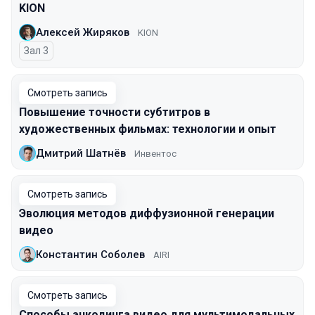
KION
Алексей Жиряков
KION
Зал 3
Смотреть запись
Повышение точности субтитров в
художественных фильмах: технологии и опыт
Дмитрий Шатнёв
Инвентос
Смотреть запись
Эволюция методов диффузионной генерации
видео
Константин Соболев
AIRI
Смотреть запись
Способы энкодинга видео для мультимодальных