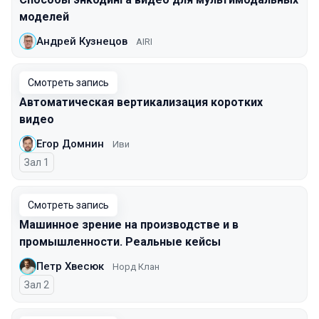
моделей
Андрей Кузнецов
AIRI
Смотреть запись
Автоматическая вертикализация коротких
видео
Егор Домнин
Иви
Зал 1
Смотреть запись
Машинное зрение на производстве и в
промышленности. Реальные кейсы
Петр Хвесюк
Норд Клан
Зал 2