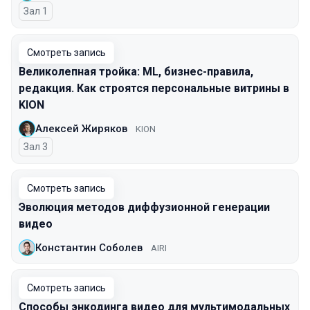
Зал 1
Смотреть запись
Великолепная тройка: ML, бизнес-правила,
редакция. Как строятся персональные витрины в
KION
Алексей Жиряков
KION
Зал 3
Смотреть запись
Эволюция методов диффузионной генерации
видео
Константин Соболев
AIRI
Смотреть запись
Способы энкодинга видео для мультимодальных