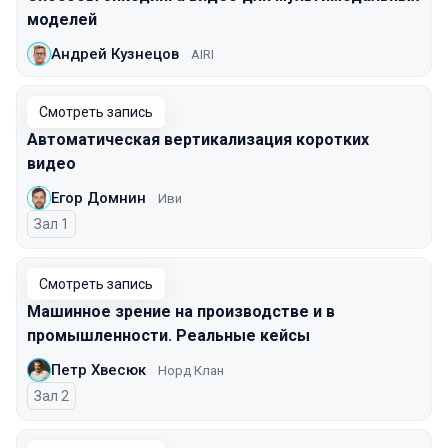
моделей
Андрей Кузнецов
AIRI
Смотреть запись
Автоматическая вертикализация коротких
видео
Егор Домнин
Иви
Зал 1
Смотреть запись
Машинное зрение на производстве и в
промышленности. Реальные кейсы
Петр Хвесюк
Норд Клан
Зал 2