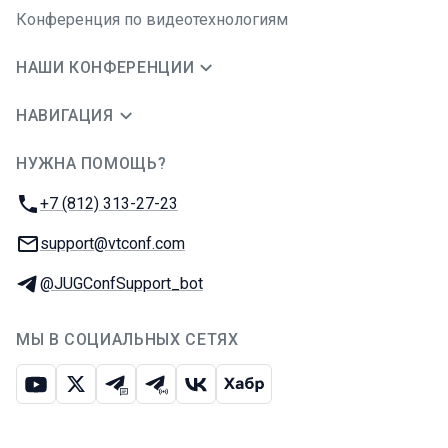
Конференция по видеотехнологиям
НАШИ КОНФЕРЕНЦИИ
НАВИГАЦИЯ
НУЖНА ПОМОЩЬ?
JUG Ru Group
Телефон:
+7 (812) 313-27-23
E-mail:
support@vtconf.com
Телеграм:
@JUGConfSupport_bot
МЫ В СОЦИАЛЬНЫХ СЕТЯХ
Ютуб
Икс
Телеграм-чат
Телеграм-канал
ВКонтакте
Хабр