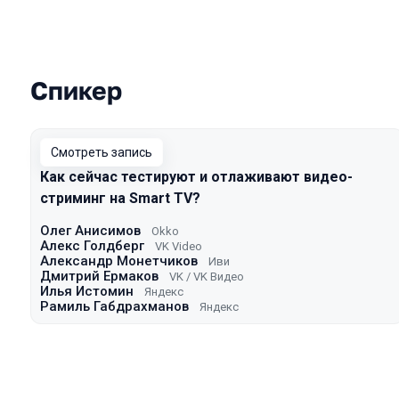
Спикер
Выступления в сезоне 2024
Смотреть запись
Как сейчас тестируют и отлаживают видео-
стриминг на Smart TV?
Олег Анисимов
Okko
Алекс Голдберг
VK Video
Александр Монетчиков
Иви
Дмитрий Ермаков
VK / VK Видео
Илья Истомин
Яндекс
Рамиль Габдрахманов
Яндекс