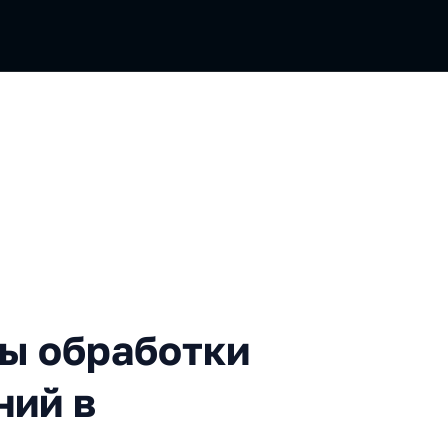
аботки и анализа изображ
ы обработки
ний в