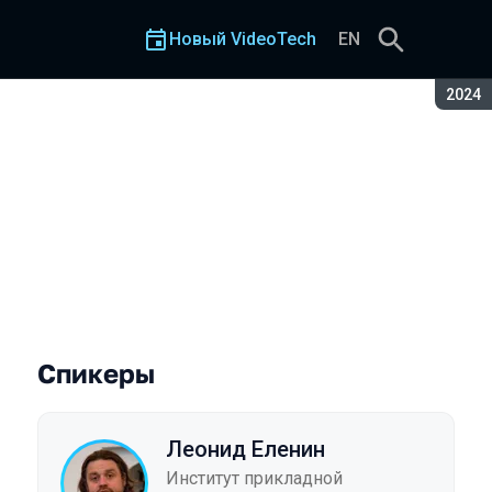
Новый VideoTech
EN
Сезон
2024
ений в астрономии
Спикеры
Леонид Еленин
Институт прикладной