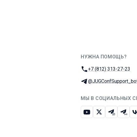
НУЖНА ПОМОЩЬ?
JUG Ru Group
Телефон:
+7 (812) 313-27-23
Телеграм:
@JUGConfSupport_bo
МЫ В СОЦИАЛЬНЫХ С
Ютуб
Икс
Телеграм-
Телег