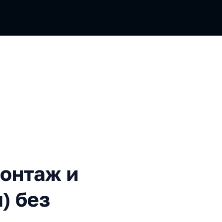
ж и спецэффекты (почти) б
монтаж и
) без