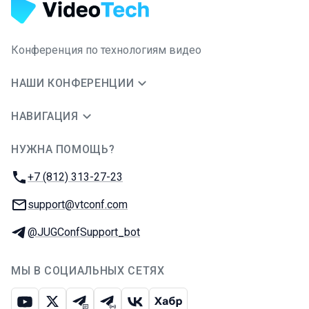
Конференция по технологиям видео
НАШИ КОНФЕРЕНЦИИ
НАВИГАЦИЯ
НУЖНА ПОМОЩЬ?
JUG Ru Group
Телефон:
+7 (812) 313-27-23
E-mail:
support@vtconf.com
Телеграм:
@JUGConfSupport_bot
МЫ В СОЦИАЛЬНЫХ СЕТЯХ