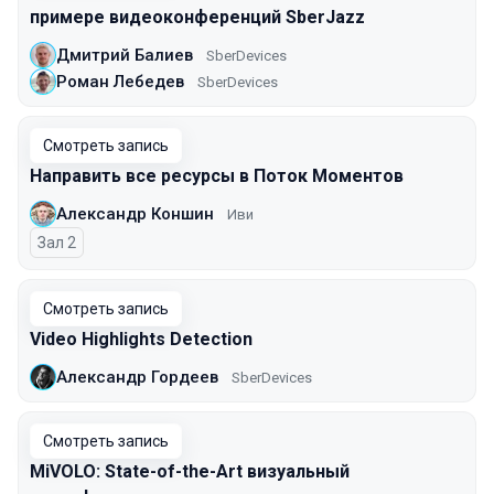
примере видеоконференций SberJazz
Дмитрий Балиев
SberDevices
Роман Лебедев
SberDevices
Смотреть запись
Направить все ресурсы в Поток Моментов
Александр Коншин
Иви
Зал 2
Смотреть запись
Video Highlights Detection
Александр Гордеев
SberDevices
Смотреть запись
MiVOLO: State-of-the-Art визуальный