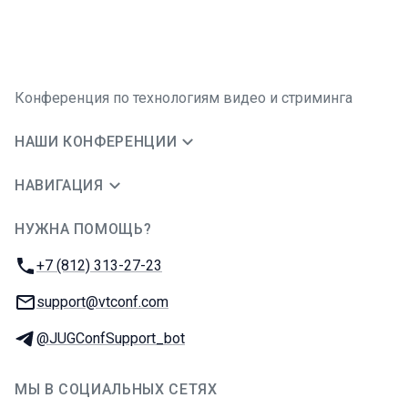
Конференция по технологиям видео и стриминга
НАШИ КОНФЕРЕНЦИИ
НАВИГАЦИЯ
НУЖНА ПОМОЩЬ?
JUG Ru Group
Телефон:
+7 (812) 313-27-23
E-mail:
support@vtconf.com
Телеграм:
@JUGConfSupport_bot
МЫ В СОЦИАЛЬНЫХ СЕТЯХ