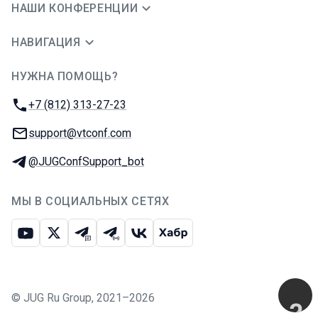
НАШИ КОНФЕРЕНЦИИ
НАВИГАЦИЯ
НУЖНА ПОМОЩЬ?
JUG Ru Group
Телефон:
+7 (812) 313-27-23
E-mail:
support@vtconf.com
Телеграм:
@JUGConfSupport_bot
МЫ В СОЦИАЛЬНЫХ СЕТЯХ
Ютуб
Икс
Телеграм-чат
Телеграм-канал
ВКонтакте
Хабр
©
JUG Ru Group
,
2021–2026