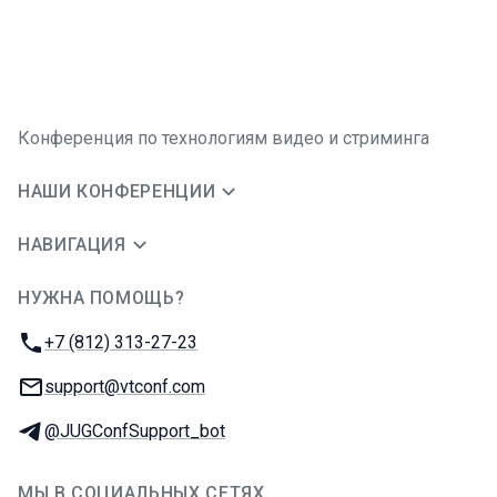
Конференция по технологиям видео и стриминга
НАШИ КОНФЕРЕНЦИИ
НАВИГАЦИЯ
НУЖНА ПОМОЩЬ?
JUG Ru Group
Телефон:
+7 (812) 313-27-23
E-mail:
support@vtconf.com
Телеграм:
@JUGConfSupport_bot
МЫ В СОЦИАЛЬНЫХ СЕТЯХ