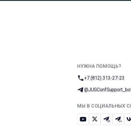
НУЖНА ПОМОЩЬ?
JUG Ru Group
Телефон:
+7 (812) 313-27-23
Телеграм:
@JUGConfSupport_bo
МЫ В СОЦИАЛЬНЫХ С
Ютуб
Икс
Телеграм-
Телег