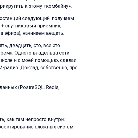
рикрутить к этому «комбайну».
останций следующий: получаем
о + спутниковый приемник,
 эфира), начинаем вещать.
ь, двадцать, сто, все это
время. Одного владельца сети
м числе и с моей помощью, сделал
-радио. Доклад, собственно, про
 данных (PostreSQL, Redis,
, как там непросто внутри;
проектирование сложных систем