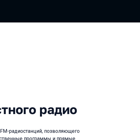
о радио
стного радио
х FM-радиостанций, позволяющего
обственные программы и прямые