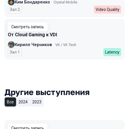
Ким Бондаренко
Crystal Mobile
Зал 2
Video Quality
Смотреть запись
От Cloud Gaming к VDI
Кирилл Черников
VK / VK Tech
Зал 1
Latency
Другие выступления
Все
2024
2023
Смотреть запись