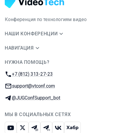
Конференция по технологиям видео
НАШИ КОНФЕРЕНЦИИ
НАВИГАЦИЯ
НУЖНА ПОМОЩЬ?
JUG Ru Group
Телефон:
+7 (812) 313-27-23
E-mail:
support@vtconf.com
Телеграм:
@JUGConfSupport_bot
МЫ В СОЦИАЛЬНЫХ СЕТЯХ
Ютуб
Икс
Телеграм-чат
Телеграм-канал
ВКонтакте
Хабр