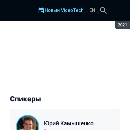
Новый VideoTech
EN
Сезон
2021
ий
Спикеры
Юрий Камышенко