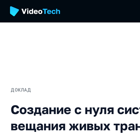
ДОКЛАД
Создание с нуля систем
Создание с нуля си
вещания живых тра