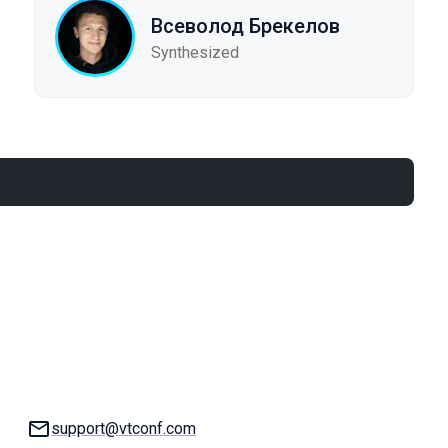
Всеволод Брекелов
Synthesized
E-mail:
support@vtconf.com