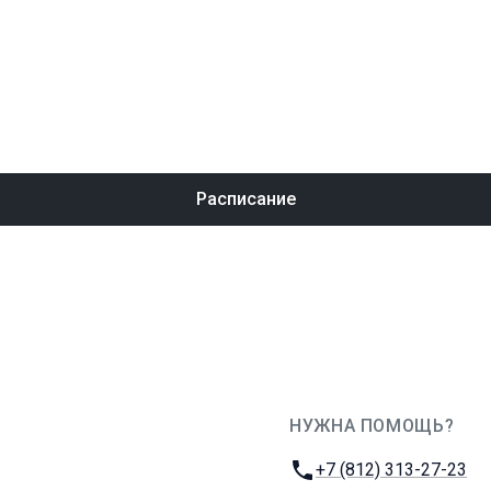
Расписание
НУЖНА ПОМОЩЬ?
JUG Ru Group
Телефон:
+7 (812) 313-27-23