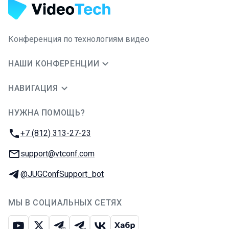
Конференция по технологиям видео
НАШИ КОНФЕРЕНЦИИ
НАВИГАЦИЯ
НУЖНА ПОМОЩЬ?
JUG Ru Group
Телефон:
+7 (812) 313-27-23
E-mail:
support@vtconf.com
Телеграм:
@JUGConfSupport_bot
МЫ В СОЦИАЛЬНЫХ СЕТЯХ