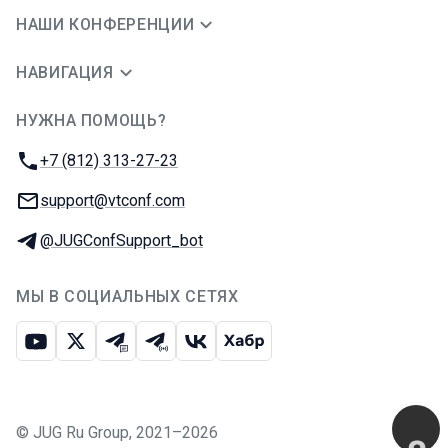
НАШИ КОНФЕРЕНЦИИ
НАВИГАЦИЯ
НУЖНА ПОМОЩЬ?
JUG Ru Group
Телефон:
+7 (812) 313-27-23
E-mail:
support@vtconf.com
Телеграм:
@JUGConfSupport_bot
МЫ В СОЦИАЛЬНЫХ СЕТЯХ
Ютуб
Икс
Телеграм-чат
Телеграм-канал
ВКонтакте
Хабр
©
JUG Ru Group
,
2021–2026