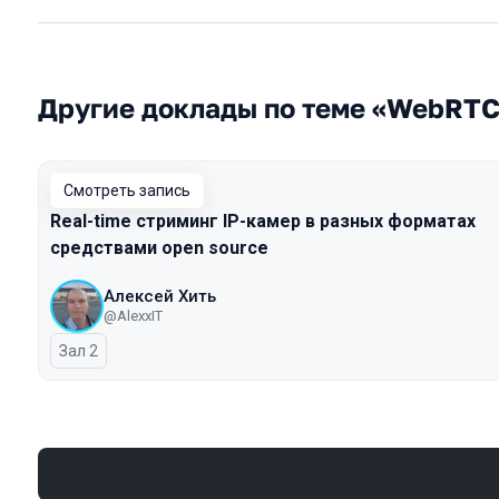
Другие доклады по теме «WebRT
Смотреть запись
Real-time стриминг IP-камер в разных форматах
средствами open source
Алексей Хить
@AlexxIT
Зал 2