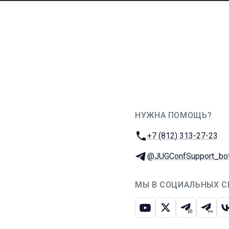
НУЖНА ПОМОЩЬ?
JUG Ru Group
Телефон:
+7 (812) 313-27-23
Телеграм:
@JUGConfSupport_bo
МЫ В СОЦИАЛЬНЫХ С
Ютуб
Икс
Телеграм-
Телег