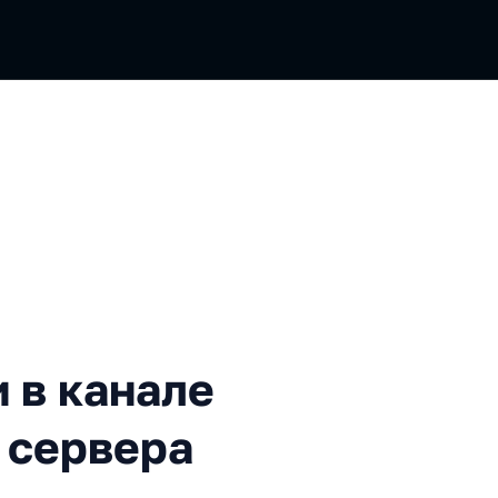
анале при раздаче видео с
 в канале
 сервера