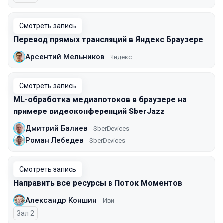
Смотреть запись
Перевод прямых трансляций в Яндекс Браузере
Арсентий Мельников
Яндекс
Смотреть запись
ML-обработка медиапотоков в браузере на
примере видеоконференций SberJazz
Дмитрий Балиев
SberDevices
Роман Лебедев
SberDevices
Смотреть запись
Направить все ресурсы в Поток Моментов
Александр Коншин
Иви
Зал 2