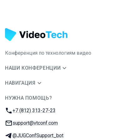
Конференция по технологиям видео
НАШИ КОНФЕРЕНЦИИ
НАВИГАЦИЯ
НУЖНА ПОМОЩЬ?
JUG Ru Group
Телефон:
+7 (812) 313-27-23
E-mail:
support@vtconf.com
Телеграм:
@JUGConfSupport_bot