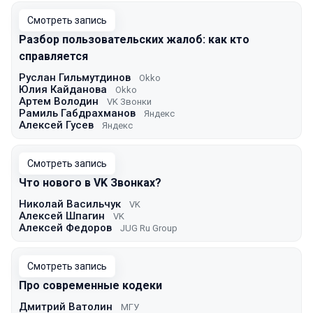
Смотреть запись
Разбор пользовательских жалоб: как кто
справляется
Руслан Гильмутдинов
Okko
Юлия Кайданова
Okko
Артем Володин
VK Звонки
Рамиль Габдрахманов
Яндекс
Алексей Гусев
Яндекс
Смотреть запись
Что нового в VK Звонках?
Николай Васильчук
VK
Алексей Шпагин
VK
Алексей Федоров
JUG Ru Group
Смотреть запись
Про современные кодеки
Дмитрий Ватолин
МГУ