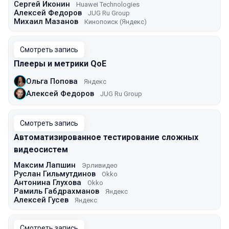
Сергей Иконин
Huawei Technologies
Алексей Федоров
JUG Ru Group
Михаил Мазанов
Кинопоиск (Яндекс)
Смотреть запись
Плееры и метрики QoE
Ольга Попова
Яндекс
Алексей Федоров
JUG Ru Group
Смотреть запись
Автоматизированное тестирование сложных
видеосистем
Максим Лапшин
Эрливидео
Руслан Гильмутдинов
Okko
Антонина Глухова
Okko
Рамиль Габдрахманов
Яндекс
Алексей Гусев
Яндекс
Смотреть запись