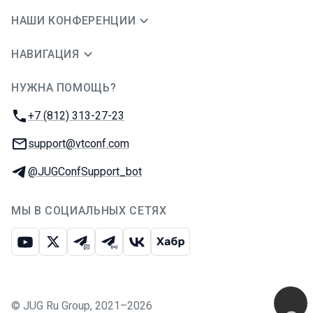
НАШИ КОНФЕРЕНЦИИ
НАВИГАЦИЯ
НУЖНА ПОМОЩЬ?
JUG Ru Group
Телефон:
+7 (812) 313-27-23
E-mail:
support@vtconf.com
Телеграм:
@JUGConfSupport_bot
МЫ В СОЦИАЛЬНЫХ СЕТЯХ
Ютуб
Икс
Телеграм-чат
Телеграм-канал
ВКонтакте
Хабр
©
JUG Ru Group
,
2021–2026