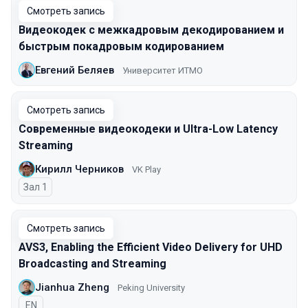
Смотреть запись
Видеокодек с межкадровым декодированием и
быстрым покадровым кодированием
Евгений Беляев
Университет ИТМО
Смотреть запись
Современные видеокодеки и Ultra-Low Latency
Streaming
Кирилл Черников
VK Play
Зал 1
Смотреть запись
AVS3, Enabling the Efficient Video Delivery for UHD
Broadcasting and Streaming
Jianhua Zheng
Peking University
На английском языке
EN