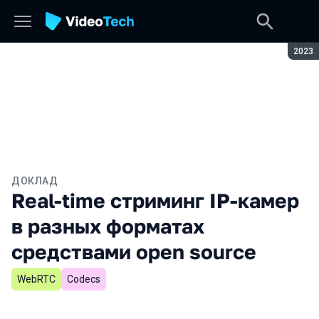
Сезон
2023
ДОКЛАД
Real-time стриминг IP-камер
в разных форматах
средствами open source
WebRTC
Codecs