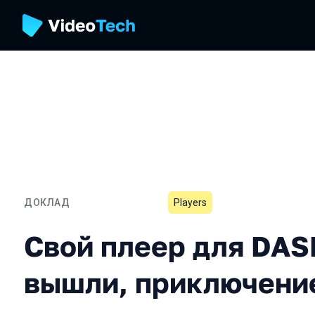
ДОКЛАД
Players
Свой плеер для DASH: во
Свой плеер для DAS
вышли, приключение